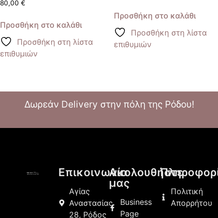
80,00
€
Προσθήκη στο καλάθι
Προσθήκη στο καλάθι
Προσθήκη στη λίστα
Προσθήκη στη λίστα
επιθυμιών
επιθυμιών
Δωρεάν Delivery στην πόλη της Ρόδου!
Επικοινωνία
Ακολουθήστε
Πληροφορ
μας
Αγίας
Πολιτική
Business
Αναστασίας
Απορρήτου
Page
28, Ρόδος