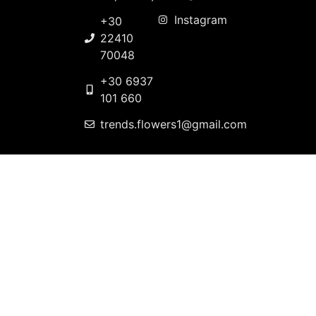
Instagram
+30
22410
70048
+30 6937
101 660
trends.flowers1@gmail.com