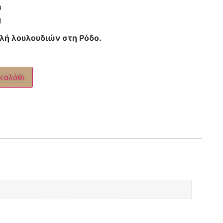
α
η
ολή λουλουδιών στη Ρόδο.
καλάθι