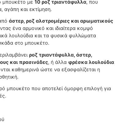
ό μπουκέτο με
10 ροζ τριαντάφυλλα
, που
, αγάπη και εκτίμηση.
 από
άστερ, ροζ αλστρομέριες και αρωματικούς
ντας ένα αρμονικό και ιδιαίτερα κομψό
ικά λουλούδια και τα φυσικά φυλλώματα
σκάδα στο μπουκέτο.
περιλαμβάνει
ροζ τριαντάφυλλα, άστερ,
ους και πρασινάδες
, ή άλλα
φρέσκα λουλούδια
γονται καθημερινά ώστε να εξασφαλίζεται η
σθητική.
ρό μπουκέτο που αποτελεί όμορφη επιλογή για
ές.
ού