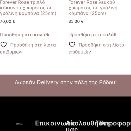
Forever Rose τριπλό
Forever Rose λευκού
κόκκινου χρώματος σε
χρώματος σε γυάλινη
γυάλινη καμπάνα (25cm)
καμπάνα (25cm)
70,00
€
35,00
€
Προσθήκη στο καλάθι
Προσθήκη στο καλάθι
Προσθήκη στη λίστα
Προσθήκη στη λίστα
επιθυμιών
επιθυμιών
Δωρεάν Delivery στην πόλη της Ρόδου!
Επικοινωνία
Ακολουθήστε
Πληροφορ
μας