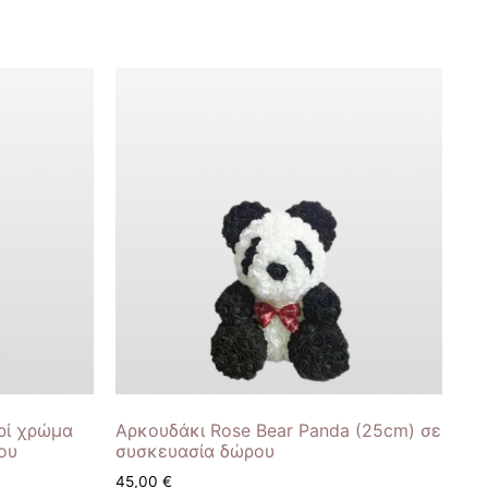
ρί χρώμα
Αρκουδάκι Rose Bear Panda (25cm) σε
ου
συσκευασία δώρου
45,00
€