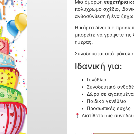
Μια όμορφη
ευχετήρια κ
πολύχρωμο σχέδιο, ιδανικ
ανθοσύνθεση ή ένα ξεχω
Η κάρτα δίνει πιο προσω
μπορείτε να γράψετε τις 
ημέρας.
Συνοδεύεται από φάκελο κ
Ιδανική για:
Γενέθλια
Συνοδευτικό ανθοδ
Δώρο σε αγαπημέν
Παιδικά γενέθλια
Προσωπικές ευχές
Διατίθεται ως συνοδευ