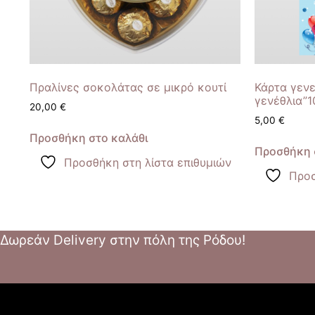
Πραλίνες σοκολάτας σε μικρό κουτί
Κάρτα γεν
γενέθλια”1
20,00
€
5,00
€
Προσθήκη στο καλάθι
Προσθήκη 
Προσθήκη στη λίστα επιθυμιών
Προσ
Δωρεάν Delivery στην πόλη της Ρόδου!