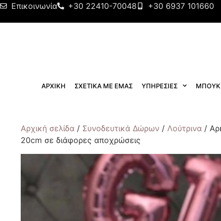
Επικοινωνία
+30 22410-70048
+30 6937 101660
ΑΡΧΙΚΗ
ΣΧΕΤΙΚΑ ΜΕ ΕΜΑΣ
ΥΠΗΡΕΣΙΕΣ
ΜΠΟΥΚ
Αρχική σελίδα
/
Συνοδευτικά Δώρων
/
Λούτρινα
/ Αρ
20cm σε διάφορες αποχρώσεις