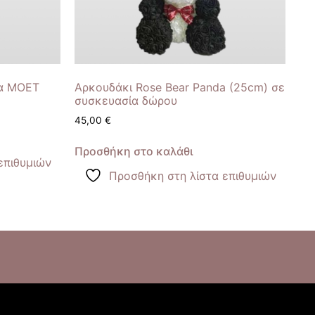
ια MOET
Αρκουδάκι Rose Bear Panda (25cm) σε
συσκευασία δώρου
45,00
€
Προσθήκη στο καλάθι
επιθυμιών
Προσθήκη στη λίστα επιθυμιών