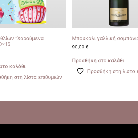
εθλίων “Χαρούμενα
Μπουκάλι γαλλική σαμπάν
0×15
90,00
€
Προσθήκη στο καλάθι
στο καλάθι
Προσθήκη στη λίστα 
θήκη στη λίστα επιθυμιών