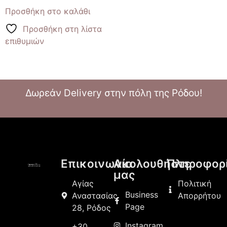
Προσθήκη στο καλάθι
Προσθήκη στη λίστα
επιθυμιών
Δωρεάν Delivery στην πόλη της Ρόδου!
Επικοινωνία
Ακολουθήστε
Πληροφορ
μας
Αγίας
Πολιτική
Business
Αναστασίας
Απορρήτου
Page
28, Ρόδος
Instagram
+30