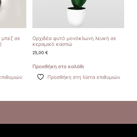
& μπεζ σε
Ορχιδέα φυτό μονόκλωνη λευκή σε
)
κεραμικό κασπώ
25,00
€
Προσθήκη στο καλάθι
επιθυμιών
Προσθήκη στη λίστα επιθυμιών