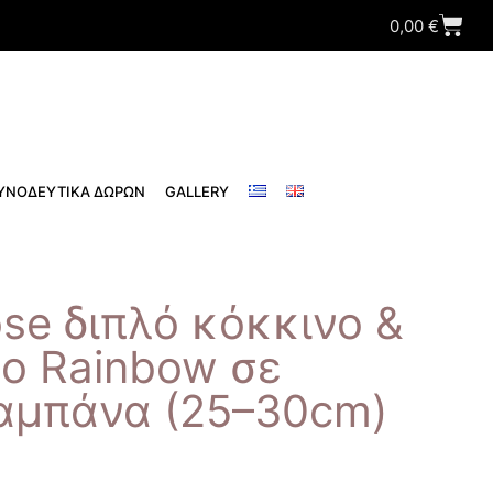
0,00
€
ΥΝΟΔΕΥΤΙΚΑ ΔΩΡΩΝ
GALLERY
ose διπλό κόκκινο &
ο Rainbow σε
αμπάνα (25–30cm)