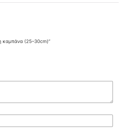
νη καμπάνα (25–30cm)”