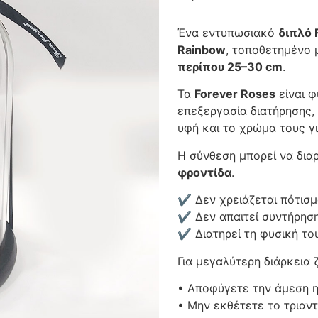
Ένα εντυπωσιακό
διπλό 
Rainbow
, τοποθετημένο
περίπου 25–30 cm
.
Τα
Forever Roses
είναι φ
επεξεργασία διατήρησης,
υφή και το χρώμα τους γ
Η σύνθεση μπορεί να δια
φροντίδα
.
✔ Δεν χρειάζεται πότισ
✔ Δεν απαιτεί συντήρησ
✔ Διατηρεί τη φυσική το
Για μεγαλύτερη διάρκεια 
• Αποφύγετε την άμεση η
• Μην εκθέτετε το τριαν