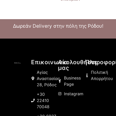
Δωρεάν Delivery στην πόλη της Ρόδου!
Επικοινωνία
Ακολουθήστε
Πληροφορ
μας
Αγίας
Πολιτική
Business
Αναστασίας
Απορρήτου
Page
28, Ρόδος
Instagram
+30
22410
70048